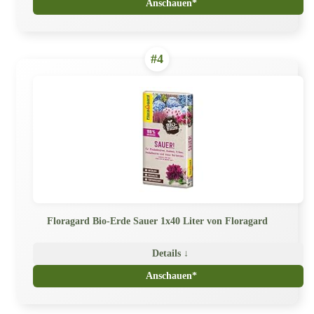
Anschauen*
#4
Floragard Bio-Erde Sauer 1x40 Liter von Floragard
Details ↓
Anschauen*