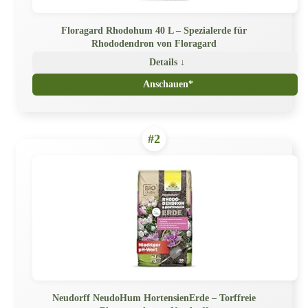
Floragard Rhodohum 40 L – Spezialerde für
Rhododendron von Floragard
Details ↓
Anschauen*
#2
Neudorff NeudoHum HortensienErde – Torffreie